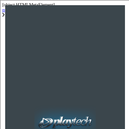
[object HTMLMetaElement]
пополнить счет