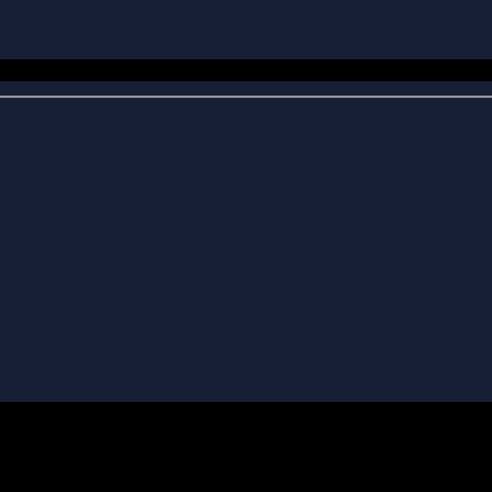
реальные деньги.