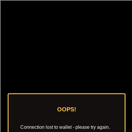
[object HTMLMetaElement]
пополнить счет