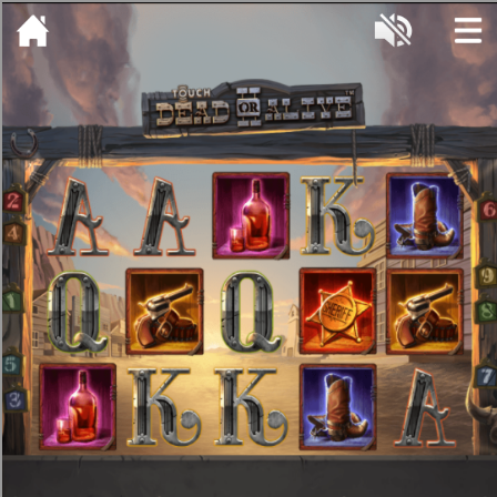
[object HTMLMetaElement]
пополнить счет