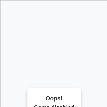
[object HTMLMetaElement]
пополнить счет