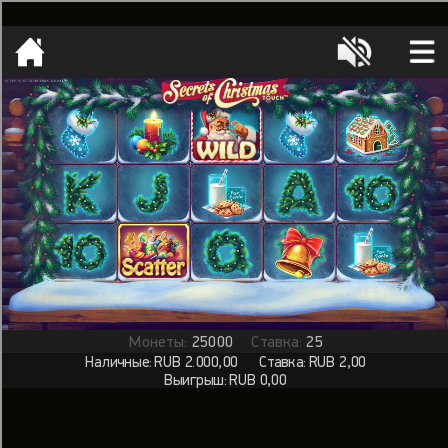
[object HTMLMetaElement]
пополнить счет