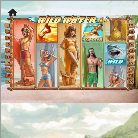
[object HTMLMetaElement]
пополнить счет