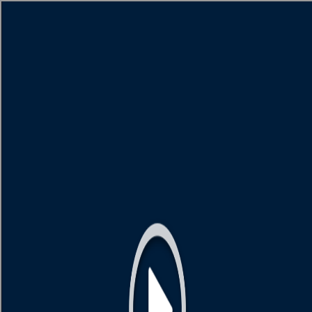
[object HTMLMetaElement]
пополнить счет