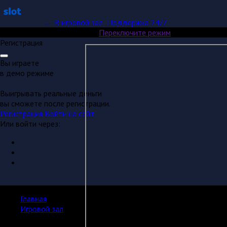
← В игровой зал
Поддержка 24/7
Вы играете в демо-режиме.
Переключите режим
и выигрывайте 
Регистрация
Вы играете
в демо режиме
Выигрывать реальные деньги
вы сможете после регистрации.
Регистрация
Войти на сайт
Или войти через:
Главная
Игровой зал
Riches of India