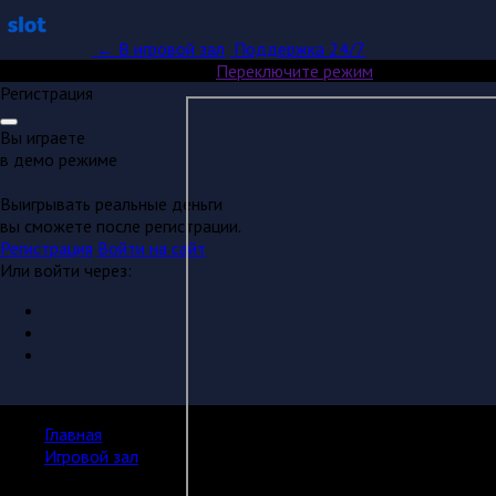
← В игровой зал
Поддержка 24/7
Вы играете в демо-режиме.
Переключите режим
и выигрывайте 
Регистрация
Вы играете
в демо режиме
Выигрывать реальные деньги
вы сможете после регистрации.
Регистрация
Войти на сайт
Или войти через:
Главная
Игровой зал
Slot-o-pol deluxe