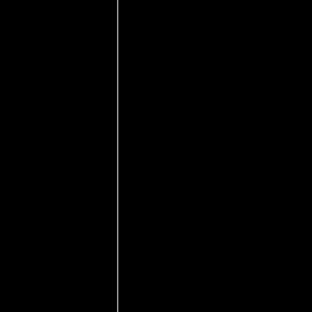
White King