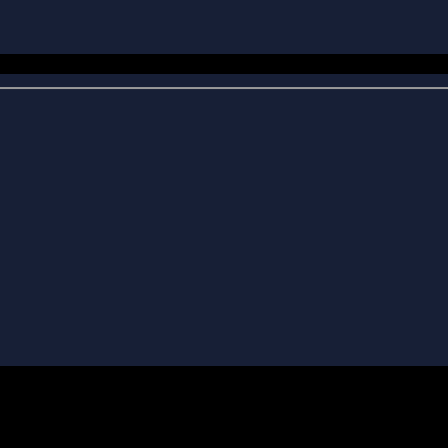
реальные деньги.