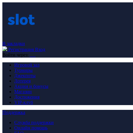
В закладки
Регистрация
Вход
Войти через:
Игровой зал
Турниры
Джекпоты
Лотерея
Акции и бонусы
Магазин
Достижения
VIP-клуб
Поддержка
Служба поддержки
Онлайн помощь