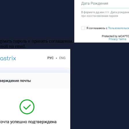
идумать пароль и принять соглашения.
ной на email.