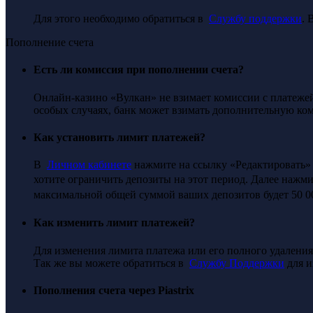
Для этого необходимо обратиться в
Службу поддержки
. 
Пополнение счета
Есть ли комиссия при пополнении счета?
Онлайн-казино «Вулкан» не взимает комиссии с платежей
особых случаях, банк может взимать дополнительную коми
Как установить лимит платежей?
В
Личном кабинете
нажмите на ссылку «Редактировать» 
хотите ограничить депозиты на этот период. Далее нажм
максимальной общей суммой ваших депозитов будет 50 00
Как изменить лимит платежей?
Для изменения лимита платежа или его полного удаления
Так же вы можете обратиться в
Службу Поддержки
для и
Пополнения счета через Piastrix