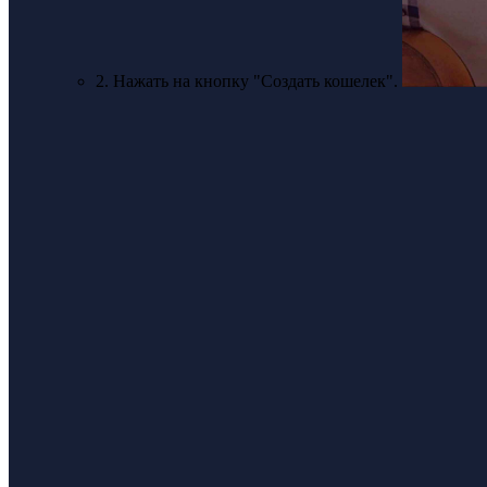
2. Нажать на кнопку "Создать кошелек".