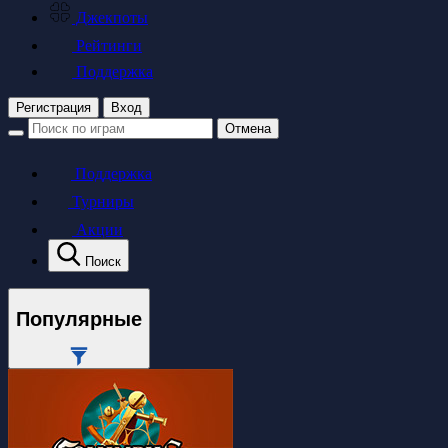
Джекпоты
Рейтинги
Поддержка
Регистрация
Вход
Отмена
Поддержка
Турниры
Акции
Поиск
Популярные