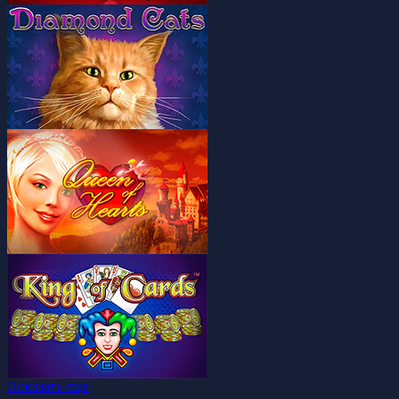
user_1773309
Lucky Lady's Charm Deluxe
user_1773309
10 000 руб.
Dolphin's Pearl Deluxe
Markmark
5 100 руб.
Blackjack
Alex Buh
15 520 руб.
Book of Ra Deluxe
***1749
7 000 руб.
Roulette
Показать еще
user_1238535